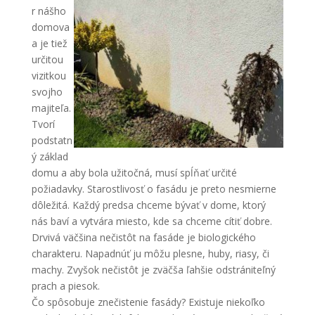
r nášho
domova
a je tiež
určitou
vizitkou
svojho
majiteľa.
Tvorí
podstatn
ý základ
domu a aby bola užitočná, musí spĺňať určité
požiadavky. Starostlivosť o fasádu je preto nesmierne
dôležitá. Každý predsa chceme bývať v dome, ktorý
nás baví a vytvára miesto, kde sa chceme cítiť dobre.
Drvivá väčšina nečistôt na fasáde je biologického
charakteru. Napadnúť ju môžu plesne, huby, riasy, či
machy. Zvyšok nečistôt je zväčša ľahšie odstrániteľný
prach a piesok.
Čo spôsobuje znečistenie fasády? Existuje niekoľko