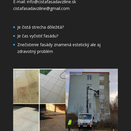
E-mail: info@cistafasadavziline.sk
cistafasadavziline@gmail.com
Je čistá strecha dôležitá?
Je čas vyčistiť fasádu?
Znečistenie fasády znamená estetický ale aj
zdravotný problém