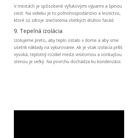
V mestách je spôsobené výfukovými výparmi a špinou
ciest. Na vidieku je to poľnohospodárstvo a lesníctvo,
ktoré sú zdroje znečistenia všetkých druhov fasád.
9. Tepelná izolácia
Izolujeme preto, aby teplo ostalo v dome a aby sme
ušetrili náklady na vykurovanie. Ak je však izolácia príliš
vysoká, teplotný rozdiel medzi vnútornou a vonkajšou
stenou je veľký. Na povrchu dochádza ku kondenzácii.