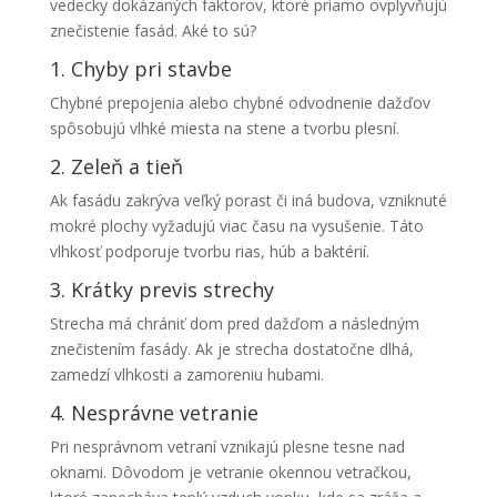
vedecky dokázaných faktorov, ktoré priamo ovplyvňujú
znečistenie fasád. Aké to sú?
1. Chyby pri stavbe
Chybné prepojenia alebo chybné odvodnenie dažďov
spôsobujú vlhké miesta na stene a tvorbu plesní.
2. Zeleň a tieň
Ak fasádu zakrýva veľký porast či iná budova, vzniknuté
mokré plochy vyžadujú viac času na vysušenie. Táto
vlhkosť podporuje tvorbu rias, húb a baktérií.
3. Krátky previs strechy
Strecha má chrániť dom pred dažďom a následným
znečistením fasády. Ak je strecha dostatočne dlhá,
zamedzí vlhkosti a zamoreniu hubami.
4. Nesprávne vetranie
Pri nesprávnom vetraní vznikajú plesne tesne nad
oknami. Dôvodom je vetranie okennou vetračkou,