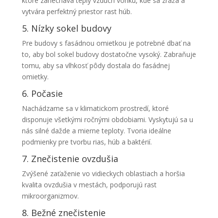
ktoré zanecháva teplý vzduch vonku, kde sa zráža a
vytvára perfektný priestor rast húb.
5. Nízky sokel budovy
Pre budovy s fasádnou omietkou je potrebné dbať na
to, aby bol sokel budovy dostatočne vysoký. Zabraňuje
tomu, aby sa vlhkosť pôdy dostala do fasádnej
omietky.
6. Počasie
Nachádzame sa v klimatickom prostredí, ktoré
disponuje všetkými ročnými obdobiami. Vyskytujú sa u
nás silné dažde a mierne teploty. Tvoria ideálne
podmienky pre tvorbu rias, húb a baktérií.
7. Znečistenie ovzdušia
Zvýšené zaťaženie vo vidieckych oblastiach a horšia
kvalita ovzdušia v mestách, podporujú rast
mikroorganizmov.
8. Bežné znečistenie